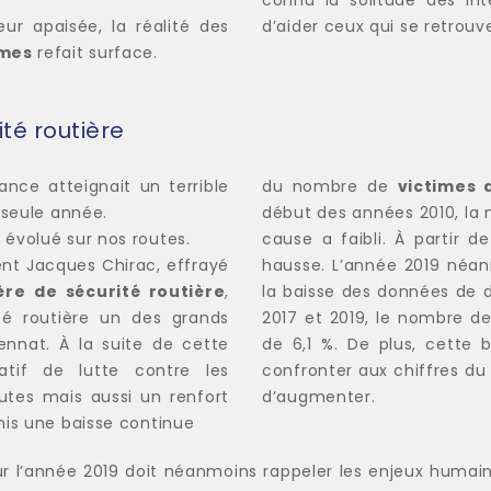
ur apaisée, la réalité des
d’aider ceux qui se retrou
imes
refait surface.
ité routière
ance atteignait un terrible
du nombre de
victimes 
 seule année.
début des années 2010, la 
évolué sur nos routes.
cause a faibli. À partir de
ent Jacques Chirac, effrayé
hausse. L’année 2019 néan
ère de sécurité routière
,
la baisse des données de d
rité routière un des grands
2017 et 2019, le nombre de
uennat. À la suite de cette
de 6,1 %. De plus, cette b
slatif de lutte contre les
confronter aux chiffres du 
utes mais aussi un renfort
d’augmenter.
mis une baisse continue
r l’année 2019 doit néanmoins rappeler les enjeux humain