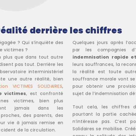
alité derrière les chiffres
égagée ? Qui s’inquiète des
Quelques jours après l’ac
e victimes ?
par les compagnies d’
en plus que dans tout autre
indemnisation rapide et
disent pas tout. Derrière les
leurs souffrances, la recon
servatoire interministériel
la réalité est toute aut
ste une autre réalité, bien
souffrance morale vont se s
ation VICTIMES SOLIDAIRES
,
pour obtenir une provisio
e victimes
, est confronté
sujet de l’indemnisation déf
ine
s victimes, bien plus
Tout cela, les chiffres 
tront jamais dans les
pourtant la partie cachée 
s proches, des parents, des
n’intéresse pas. C’est p
eur vie à jamais remise en
Solidaires se mobilise. Cr
cident de la circulation.
connu la solitude des int