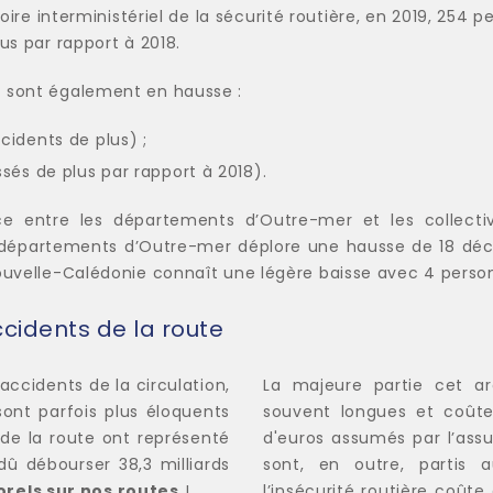
oire interministériel de la sécurité routière, en 2019, 254 
lus par rapport à 2018.
r sont également en hausse :
cidents de plus) ;
ssés de plus par rapport à 2018).
e entre les départements d’Outre-mer et les collecti
 départements d’Outre-mer déplore une hausse de 18 décès
Nouvelle-Calédonie connaît une légère baisse avec 4 pers
cidents de la route
ccidents de la circulation,
La majeure partie cet arg
sont parfois plus éloquents
souvent longues et coûteu
 de la route ont représenté
d'euros assumés par l’assu
dû débourser 38,3 milliards
sont, en outre, partis a
rels sur nos routes
!
l’insécurité routière coût