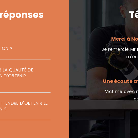
 réponses
T
 de la voie publique - Echange gratuit
Merci à No
avec un avocat
ION ?
Je remercie Mr P
é victime en 2018 d’un accident de la voie
m'éco
publique . Alors...
LA QUALITÉ DE
- Brigitte D
N D'OBTENIR
Une écoute at
ication médicale - L'espoir d'être
Victime avec m
indemnisé
c
TTENDRE D'OBTENIR LE
 contacté l’association à la suite d’une
N ?
complication...
- Sandrine R