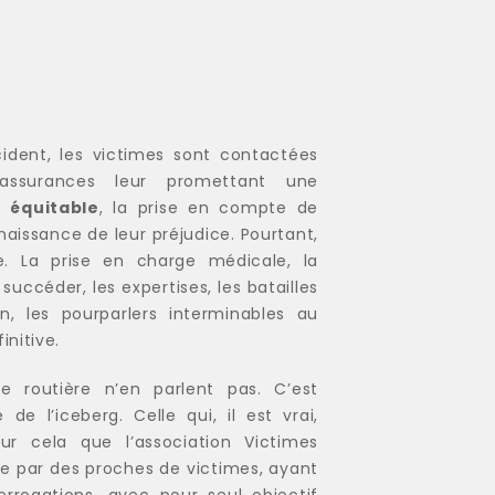
cident, les victimes sont contactées
assurances leur promettant une
 équitable
, la prise en compte de
naissance de leur préjudice. Pourtant,
re. La prise en charge médicale, la
uccéder, les expertises, les batailles
n, les pourparlers interminables au
initive.
de routière n’en parlent pas. C’est
de l’iceberg. Celle qui, il est vrai,
our cela que l’association Victimes
éée par des proches de victimes, ayant
errogations, avec pour seul objectif