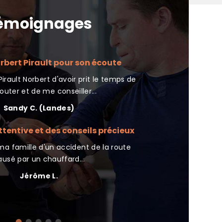
émoignages
rbert Pirault pour son écoute
Merci p
irault Norbert d'avoir prit le temps de
J'ai contacté l'as
uter et de me conseiller...
17/09/24
Sandy C. (Landes)
Thie
tentive et des conseils précieux
Nous devrions to
a famille d'un accident de la route
Très bonne associatio
ausé par un chauffard...
con
Jérôme L.