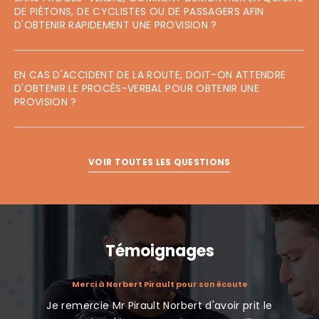
DE PIÉTONS, DE CYCLISTES OU DE PASSAGERS AFIN
D'OBTENIR RAPIDEMENT UNE PROVISION ?
EN CAS D'ACCIDENT DE LA ROUTE, DOIT-ON ATTENDRE
D'OBTENIR LE PROCÈS-VERBAL POUR OBTENIR UNE
PROVISION ?
VOIR TOUTES LES QUESTIONS
Témoignages
atuit avec
Merci à Norbert Pirault pour son écoute
Je remercie Mr Pirault Norbert d'avoir prit le
J'ai co
nt de la