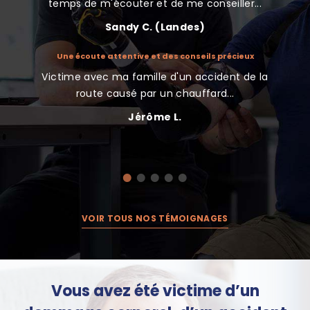
temps de m'écouter et de me conseiller...
Sandy C. (Landes)
Une écoute attentive et des conseils précieux
Nous
indemnisé
Victime avec ma famille d'un accident de la
Très 
te d’une
route causé par un chauffard...
Jérôme L.
VOIR TOUS NOS TÉMOIGNAGES
Vous avez été victime d’un