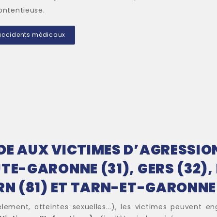
ontentieuse.
s accidents médicaux
E AUX VICTIMES D’AGRESSION 
TE-GARONNE (31), GERS (32),
RN (81) ET TARN-ET-GARONNE
èlement, atteintes sexuelles...), les victimes peuvent 