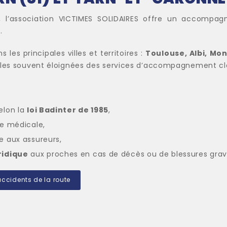
, l’association VICTIMES SOLIDAIRES offre un accompa
.
 les principales villes et territoires :
Toulouse, Albi, Mon
urales souvent éloignées des services d’accompagnement cl
selon la
loi Badinter de 1985
,
ise médicale,
ce aux assureurs,
ridique
aux proches en cas de décès ou de blessures grav
accidents de la route