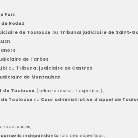
de Foix
e de Rodez
diciaire de Toulouse
ou
Tribunal judiciaire de Saint-
’Auch
 Cahors
udiciaire de Tarbes
lbi
ou
Tribunal judiciaire de Castres
judiciaire de Montauban
if de Toulouse
(selon le ressort hospitalier),
l de Toulouse
ou
Cour administrative d’appel de Toul
 nécessaires,
conseils indépendants
lors des expertises,