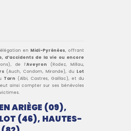
délégation en
Midi-Pyrénées
, offrant
e, d’accidents de la vie ou encore
rons), de l’
Aveyron
(Rodez, Millau,
rs
(Auch, Condom, Mirande), du
Lot
du
Tarn
(Albi, Castres, Gaillac), et du
peut ainsi compter sur ses bénévoles
victimes.
N ARIÈGE (09),
 LOT (46), HAUTES-
 (82)