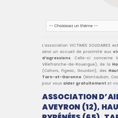
L’association VICTIMES SOLIDAIRES es
ainsi un accueil de proximité aux
vi
d’agressions
. Celle-ci concerne 
Villefranche-de-Rouergue), de la
Ha
(Cahors, Figeac, Gourdon), des
Hau
Tarn-et-Garonne
(Montauban, Caste
pour vous
aider gratuitement
et vo
ASSOCIATION D’AID
AVEYRON (12), HAU
PYRÉNÉES (65), TA