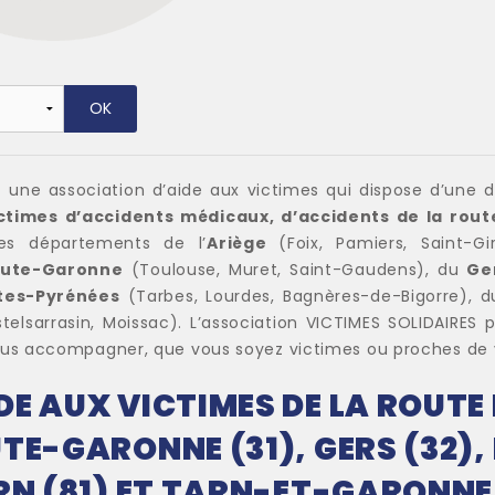
t une association d’aide aux victimes qui dispose d’une 
ctimes d’accidents médicaux, d’accidents de la rout
les départements de l’
Ariège
(Foix, Pamiers, Saint-Gi
ute-Garonne
(Toulouse, Muret, Saint-Gaudens), du
Ge
tes-Pyrénées
(Tarbes, Lourdes, Bagnères-de-Bigorre), 
lsarrasin, Moissac). L’association VICTIMES SOLIDAIRES 
us accompagner, que vous soyez victimes ou proches de 
E AUX VICTIMES DE LA ROUTE E
TE-GARONNE (31), GERS (32),
RN (81) ET TARN-ET-GARONNE