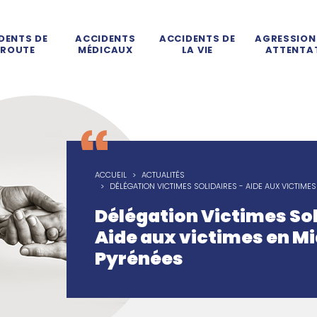
DENTS DE
ACCIDENTS
ACCIDENTS DE
AGRESSION
 ROUTE
MÉDICAUX
LA VIE
ATTENTA
idaires ?
ui sommes-nous ?
Association d’aide aux victimes de la route
Association d'aide aux vic
L'accue
 bref
Chiffres de la sécurité routière
En bref
Loi Badinter
Loi Kouchner
En bref
Erreurs m
Responsab
En bref
Victime
ACCUEIL
ACTUALITÉS
DÉLÉGATION VICTIMES SOLIDAIRES - AIDE AUX VICTIME
Délégation Victimes Sol
Aide aux victimes en Mi
Pyrénées