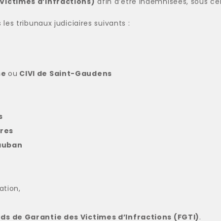
Victimes d’Infractions)
afin d’être indemnisées, sous cer
es tribunaux judiciaires suivants :
se
ou
CIVI de Saint-Gaudens
s
tres
auban
sation,
ds de Garantie des Victimes d’Infractions (FGTI)
.