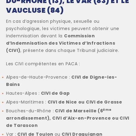
DU-RHÔNE (13), LE VAR (83) ET LE
VAUCLUSE (84)
En cas d’agression physique, sexuelle ou
psychologique, les victimes peuvent obtenir une
indemnisation devant la
Commission
d’Indemnisation des Victimes d’Infractions
(CIVI)
, présente dans chaque Tribunal judiciaire.
Les CIVI compétentes en PACA :
Alpes-de-Haute-Provence :
CIVI de Digne-les-
Bains
Hautes-Alpes :
CIVI de Gap
Alpes-Maritimes :
CIVI de Nice ou CIVI de Grasse
ème
Bouches-du-Rhône :
CIVI de Marseille (6
arrondissement), CIVI d’Aix-en-Provence ou CIVI
de Tarascon
Var :
CIVI de Toulon
ou
CIVI Draguignan