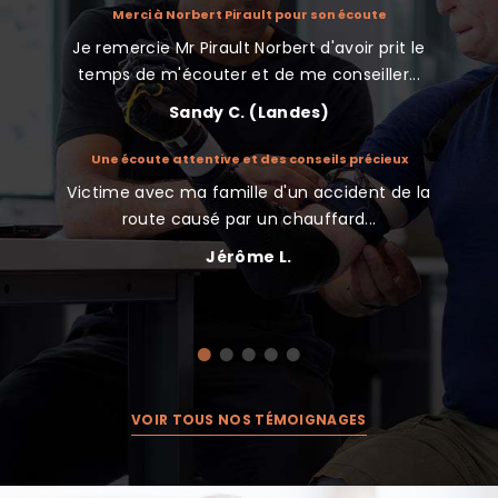
atuit avec
Merci à Norbert Pirault pour son écoute
Je remercie Mr Pirault Norbert d'avoir prit le
J'ai co
nt de la
temps de m'écouter et de me conseiller...
Sandy C. (Landes)
Une écoute attentive et des conseils précieux
Nous
indemnisé
Victime avec ma famille d'un accident de la
Très 
te d’une
route causé par un chauffard...
Jérôme L.
VOIR TOUS NOS TÉMOIGNAGES