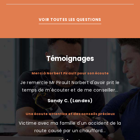
VOIR TOUTES LES QUESTIONS
Témoignages
atuit avec
Merci à Norbert Pirault pour son écoute
Je remercie Mr Pirault Norbert d'avoir prit le
J'ai co
nt de la
temps de m'écouter et de me conseiller...
Sandy C. (Landes)
Une écoute attentive et des conseils précieux
Nous
indemnisé
Victime avec ma famille d'un accident de la
Très 
te d’une
route causé par un chauffard...