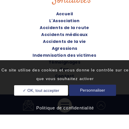
Accueil
L'Association
Accidents de la route
Accidents médicaux
Accidents de la vie
Agressions
Indemnisation des victimes
Témoignages
Faq
Ce site utilise des cookies et vous donne le contrôle sur ce
Contact
que vous souhaitez activer
67 Avenue de Gravelle - 94220 Charenton-le-Pont
Personnaliser
✓ OK, tout accepter
Tél. : 06 52 79 37 94
Politique de confidentialité
Accueil
©2020-26 Victimes Solidaires - Tous droits réservés -
Conception :
Absolute Communication
& Réalisation :