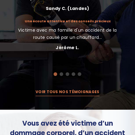
Sandy C. (Landes)
Une écoute attentive et des conseils précieux
Nous
indemnisé
Victime avec ma famille d'un accident de la
Très 
te d’une
route causé par un chauffard...
Jérôme L.
VOIR TOUS NOS TÉMOIGNAGES
Vous avez été victime d’un
dommage corporel, d’un accident