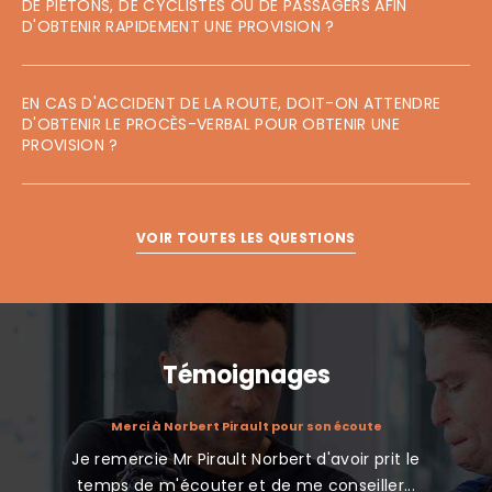
DE PIÉTONS, DE CYCLISTES OU DE PASSAGERS AFIN
D'OBTENIR RAPIDEMENT UNE PROVISION ?
EN CAS D'ACCIDENT DE LA ROUTE, DOIT-ON ATTENDRE
D'OBTENIR LE PROCÈS-VERBAL POUR OBTENIR UNE
PROVISION ?
VOIR TOUTES LES QUESTIONS
Témoignages
atuit avec
Merci à Norbert Pirault pour son écoute
Je remercie Mr Pirault Norbert d'avoir prit le
J'ai co
nt de la
temps de m'écouter et de me conseiller...