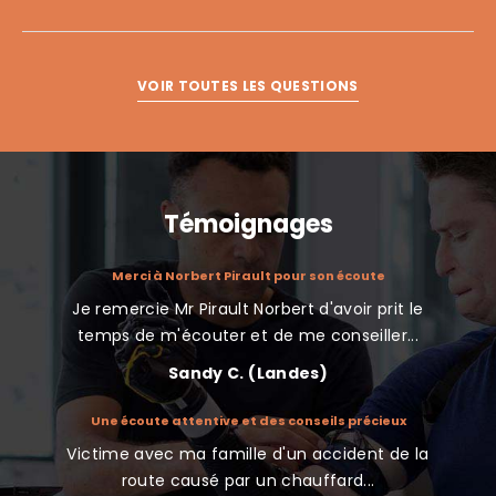
VOIR TOUTES LES QUESTIONS
Témoignages
atuit avec
Merci à Norbert Pirault pour son écoute
Je remercie Mr Pirault Norbert d'avoir prit le
J'ai co
nt de la
temps de m'écouter et de me conseiller...
Sandy C. (Landes)
Une écoute attentive et des conseils précieux
Nous
indemnisé
Victime avec ma famille d'un accident de la
Très 
te d’une
route causé par un chauffard...