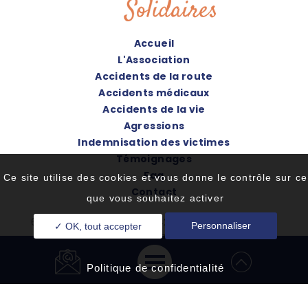
Accueil
L'Association
Accidents de la route
Accidents médicaux
Accidents de la vie
Agressions
Indemnisation des victimes
Témoignages
Faq
Ce site utilise des cookies et vous donne le contrôle sur ce
Contact
que vous souhaitez activer
67 Avenue de Gravelle - 94220 Charenton-le-Pont
Personnaliser
✓ OK, tout accepter
Tél. : 06 52 79 37 94
Politique de confidentialité
Accueil
©2020-26 Victimes Solidaires - Tous droits réservés -