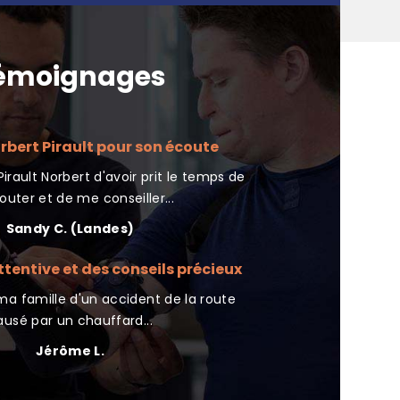
émoignages
rbert Pirault pour son écoute
Merci p
irault Norbert d'avoir prit le temps de
J'ai contacté l'as
uter et de me conseiller...
17/09/24
Sandy C. (Landes)
Thie
tentive et des conseils précieux
Nous devrions to
a famille d'un accident de la route
Très bonne associatio
ausé par un chauffard...
con
Jérôme L.