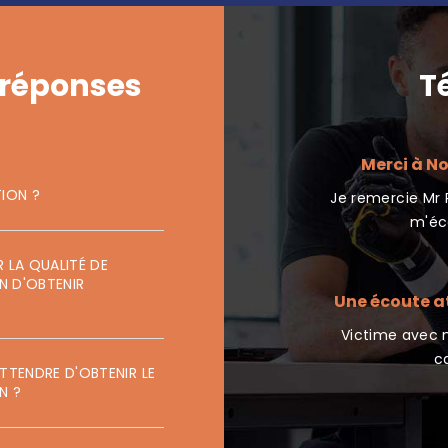
 réponses
T
 de la voie publique - Echange gratuit
Merci à No
avec un avocat
ION ?
Je remercie Mr P
é victime en 2018 d’un accident de la voie
m'éco
publique . Alors...
LA QUALITÉ DE
- Brigitte D
N D'OBTENIR
Une écoute at
ication médicale - L'espoir d'être
Victime avec m
indemnisé
c
TTENDRE D'OBTENIR LE
 contacté l’association à la suite d’une
N ?
complication...
- Sandrine R