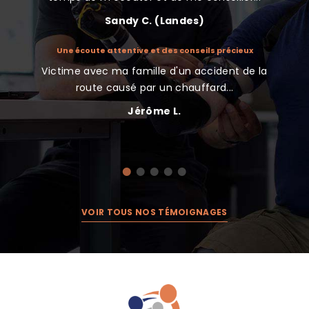
Sandy C. (Landes)
Une écoute attentive et des conseils précieux
Nous
indemnisé
Victime avec ma famille d'un accident de la
Très 
te d’une
route causé par un chauffard...
Jérôme L.
VOIR TOUS NOS TÉMOIGNAGES