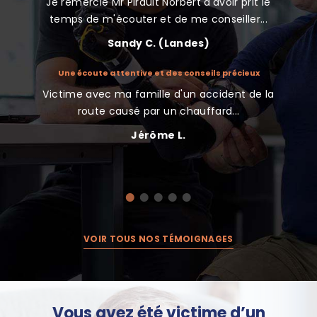
Je remercie Mr Pirault Norbert d'avoir prit le
J'ai co
nt de la
temps de m'écouter et de me conseiller...
Sandy C. (Landes)
Une écoute attentive et des conseils précieux
Nous
indemnisé
Victime avec ma famille d'un accident de la
Très 
te d’une
route causé par un chauffard...
Jérôme L.
VOIR TOUS NOS TÉMOIGNAGES
Vous avez été victime d’un