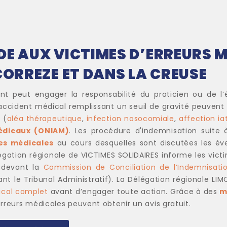
DE AUX VICTIMES D’ERREURS M
CORREZE ET DANS LA CREUSE
nt peut engager la responsabilité du praticien ou de l’
 accident médical remplissant un seuil de gravité peuvent
 (
aléa thérapeutique
,
infection nosocomiale
,
affection i
édicaux (ONIAM)
. Les procédure d'indemnisation suite
es médicales
au cours desquelles sont discutées les éve
élégation régionale de VICTIMES SOLIDAIRES informe les victi
e devant la
Commission de Conciliation de l’Indemnisati
nt le Tribunal Administratif). La Délégation régionale LI
ical complet
avant d’engager toute action. Grâce à des
m
rreurs médicales peuvent obtenir un avis gratuit.