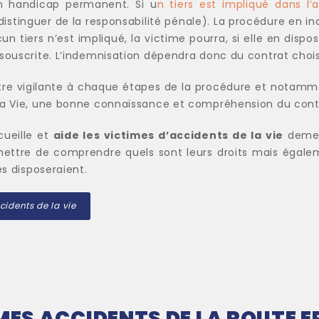
un handicap permanent. Si u
n tiers est impliqué dans l’
à distinguer de la responsabilité pénale). La procédure en i
un tiers n’est impliqué, la victime pourra, si elle en disp
souscrite.
L’indemnisation dépendra donc du contrat choisi
être vigilante à chaque étapes de la procédure et notamme
la Vie, une bonne connaissance et compréhension du contr
cueille et
aide les victimes d’accidents de la vie
demeu
mettre de comprendre quels sont leurs droits mais égalem
es disposeraient.
cidents de la vie
MES ACCIDENTS DE LA ROUTE 