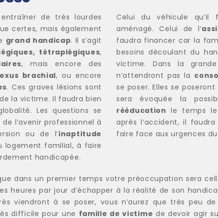
ntraîner de très lourdes
Celui du véhicule qu’il f
ique certes, mais également
aménagé. Celui de l’
ass
de
grand handicap
. Il s’agit
faudra financer car la fam
légiques, tétraplégiques
,
besoins découlant du hand
aires
, mais encore des
victime. Dans la grande
lexus brachial
, ou encore
n’attendront pas la
conso
es
. Ces graves lésions sont
se poser. Elles se poseron
de la victime. Il faudra bien
sera évoquée la possib
lobalité. Les questions se
rééducation
le temps le
 de l’avenir professionnel à
après l’accident, il faudr
ersion ou de l’
inaptitude
faire face aux urgences d
u logement familial, à faire
ourdement handicapée.
ue dans un premier temps votre préoccupation sera celle 
es heures par jour d’échapper à la réalité de son handic
près viendront à se poser, vous n’aurez que très peu 
rès difficile pour une
famille de victime
de devoir agir su