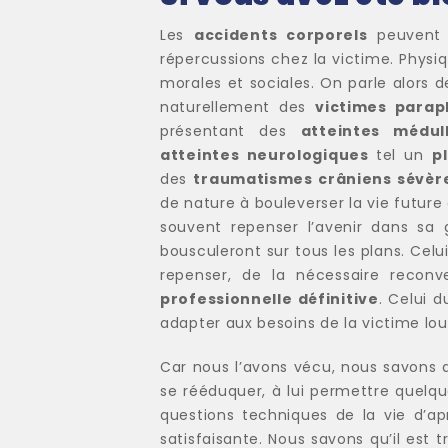
Les
accidents corporels
peuvent e
répercussions chez la victime. Phys
morales et sociales. On parle alors 
naturellement des
victimes parap
présentant des
atteintes médull
atteintes neurologiques
tel un
p
des
traumatismes crâniens sévèr
de nature à bouleverser la vie future 
souvent repenser l’avenir dans sa g
bousculeront sur tous les plans. Celui
repenser, de la nécessaire reconv
professionnelle définitive
. Celui d
adapter aux besoins de la victime l
Car nous l’avons vécu, nous savons q
se rééduquer, à lui permettre quelqu
questions techniques de la vie d’a
satisfaisante. Nous savons qu’il est t