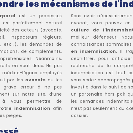
ndre les mécanismes de l'in
rporel
est un processus
Sans avoir nécessaireme
 est parfaitement naturel
avocat, vous pouvez en
icité des acteurs (avocats,
culture de l’indemnisa
l, inspecteurs régleurs,
meilleur défenseur. Nat
ire, etc…), les demandes de
connaissances sommaires 
ormations, de compléments,
en indemnisation
. Il s
mpréhensibles. Néanmoins,
déchiffrer, pour anticip
roits en vaut deux. Ne pas
recherche de la compré
s médico-légaux employés
indemnisation est tout a
si par les
avocats
ou les
vous seriez accompagnés p
 grave erreur à ne pas
investie dans le suivi de s
nt sur notre site, d’une
un partenaire hors-pair qu
e à vous permettre de
les demandes indemnitair
otre indemnisation
afin
n’est pas seulement au cœu
es pièges.
dossier.
lessé