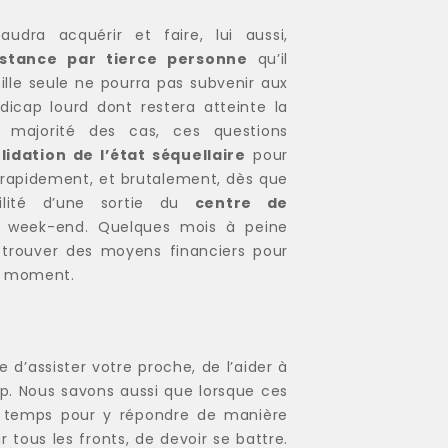
audra acquérir et faire, lui aussi,
istance par tierce personne
qu’il
ille seule ne pourra pas subvenir aux
icap lourd dont restera atteinte la
 majorité des cas, ces questions
lidation de l’état séquellaire
pour
t rapidement, et brutalement, dès que
ilité d’une sortie du
centre de
 week-end. Quelques mois à peine
a trouver des moyens financiers pour
u moment.
d’assister votre proche, de l’aider à
ap. Nous savons aussi que lorsque ces
de temps pour y répondre de manière
r tous les fronts, de devoir se battre.