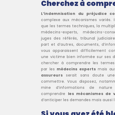
Cherchez à compre
L’indemnisation du préjudice co
complexe aux mécanismes variés. Il
que les termes techniques, la multipl
médecins-experts, médecins-consei
juges des référés, tribunal judicia
part et d’autres, documents, d’inf
vous apparaissent difficilement co
une victime bien informée sur ses d
chercher à comprendre les terme
par les
médecins experts
mais aus
assureurs
serait sans doute une
commettre. Vous disposez, notamme
mine d’informations de natur
comprendre
les mécanismes de v
d’anticiper les demandes mais aussi l
Si vous avez été b