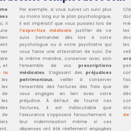
time
Par exemple, si vous suivez un suivi plus
Cl
ses
ou moins long sur le plan psychologique,
do
, il
il est impératif que vous puissiez lors de
méd
cune
l’expertise médicale
justifier de ce
les
Bien
suivi. Demander dès lors à votre
doc
ent
psychologue ou à votre psychiatre qui
les
ver
vous fasse une attestation de suivi. De
vei
aire
la même manière, conserver avec soin
or
, et
l’ensemble de vos
prescriptions
pe
 la
médicales
. S’agissant des
préjudices
co
 les
patrimoniaux
, veiller à conserver
fac
 les
l’ensemble des factures des frais que
de 
e de
vous engagez en lien avec votre
dé
les
préjudice. À défaut de fournir ces
con
des
factures, il est indiscutable que
at
 de
l’assurance s’opposera farouchement à
de
ers
leur indemnisation même si ces
nt.
dépenses ont été réellement engagées