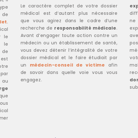
Le caractère complet de votre dossier
exp
type
médical est d’autant plus nécessaire
dif
 de
que vous agirez dans le cadre d’une
ne
let
.
recherche de
responsabilité médicale
.
exp
cal
Avant d’engager toute action contre un
ave
 le
médecin ou un établissement de santé,
pos
 le
vous devez détenir l’intégralité de votre
mé
 de
dossier médical et le faire étudiait par
vot
est
un
médecin-conseil de victime
afin
ma
otre
de savoir dans quelle voie vous vous
re
par
engagez.
do
s au
sub
rge
 que
ous
cal
amer