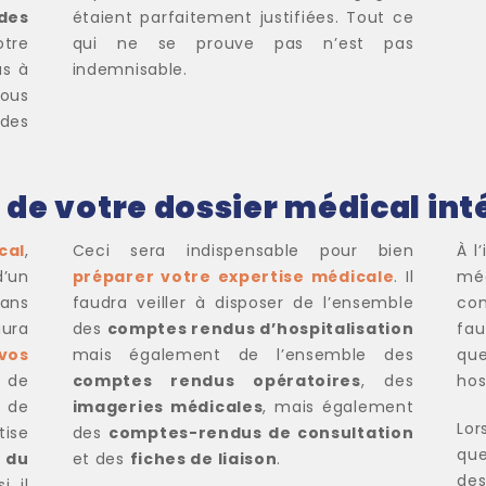
des
étaient parfaitement justifiées. Tout ce
otre
qui ne se prouve pas n’est pas
as à
indemnisable.
vous
des
 de votre dossier médical int
cal
,
Ceci sera indispensable pour bien
À l
d’un
préparer votre expertise médicale
. Il
mé
sans
faudra veiller à disposer de l’ensemble
con
ura
des
comptes rendus d’hospitalisation
fau
vos
mais également de l’ensemble des
qu
n de
comptes rendus opératoires
, des
hos
 de
imageries médicales
, mais également
Lor
tise
des
comptes-rendus de consultation
que
 du
et des
fiches de liaison
.
de
i, il